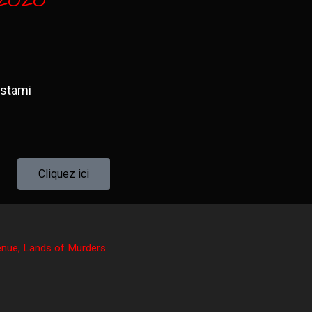
ostami
Cliquez ici
enue
,
Lands of Murders