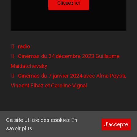
Cliquez ici
radio
Cinémas du 24 décembre 2023 Guillaume
Maidatchevsky
Cinémas du 7 janvier 2024 avec Alma Pöysti,
Vincent Elbaz et Caroline Vignal
© 2026 Garance Hayat
• Construit avec
GeneratePress
Ce site utilise des cookies
En
J'accepte
savoir plus