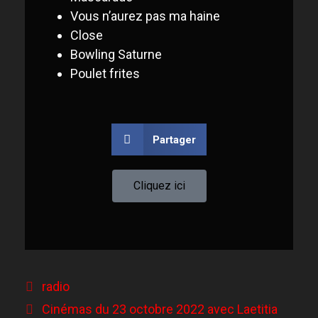
V
ous n’aurez pas ma haine
C
lose
B
owling Saturne
P
oulet frites
Partager
Cliquez ici
radio
Cinémas du 23 octobre 2022 avec Laetitia