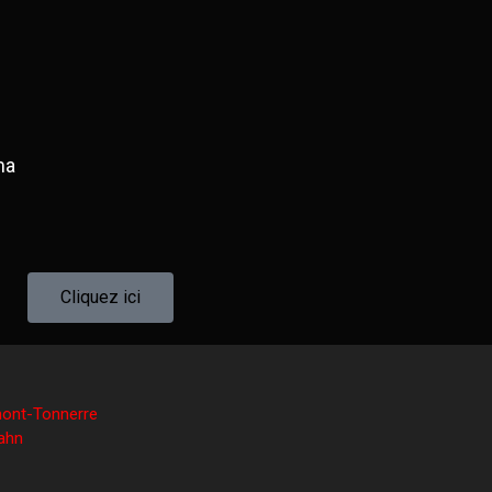
ma
Cliquez ici
mont-Tonnerre
ahn