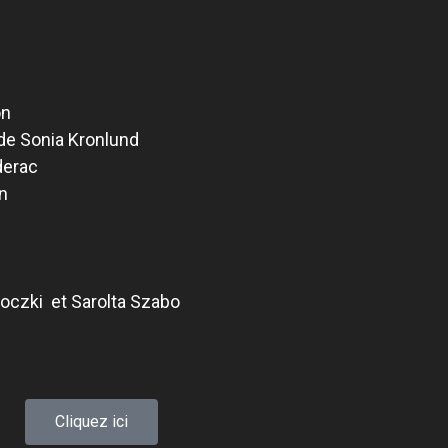
on
de Sonia Kronlund
derac
n
oczki et Sarolta Szabo
Cliquez ici