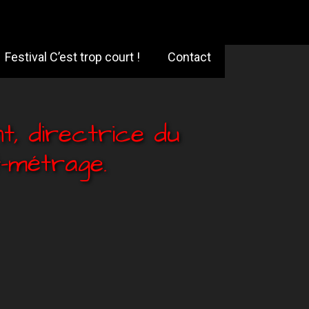
Festival C’est trop court !
Contact
t, directrice du
-métrage.