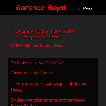
Garance Hayat
Menu
Cinémas du 26 mars 2023
chroniques de films
22/03/2023
par
Garance Hayat
Emission du 22/03/2023
Chroniques de films :
Je verrai toujours vos visages de Jeanne
H
erry
S
aul
es
aveugles femmes endormies de
Pierre
F
oldes