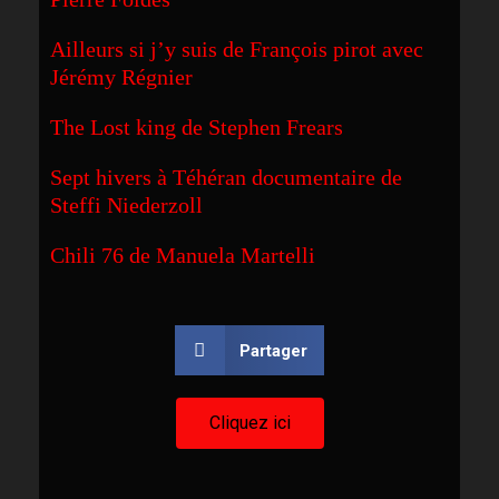
A
illeurs si j’y suis de François pir
ot
avec
Jérémy Régnier
T
he Lost king de Stephen
Frears
Sept
hiver
s
à Téhéran
documentaire de
Steffi Niederzoll
Chili 76 de Manuela Martelli
Partager
Cliquez ici