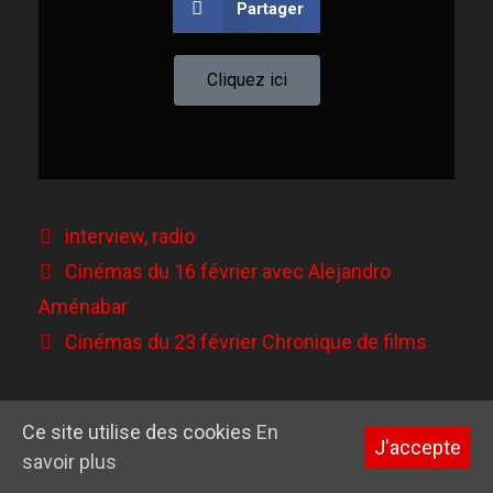
Partager
Cliquez ici
interview
,
radio
Cinémas du 16 février avec Alejandro
Aménabar
Cinémas du 23 février Chronique de films
Ce site utilise des cookies
En
J'accepte
© 2026 Garance Hayat
• Construit avec
GeneratePress
savoir plus