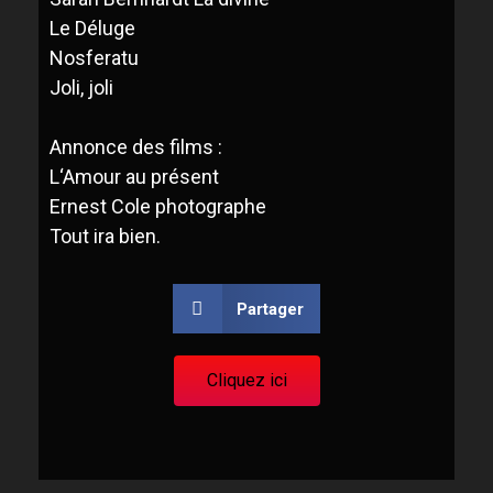
L
e Déluge
Nosferatu
Joli
,
joli
Annonce des films
:
L
‘
Amour au présent
Ernest Cole photographe
To
ut ira bien.
Partager
Cliquez ici