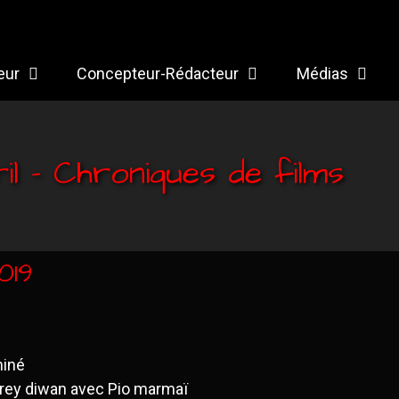
eur
Concepteur-Rédacteur
Médias
il – Chroniques de films
019
hiné
rey diwan avec Pio marmaï