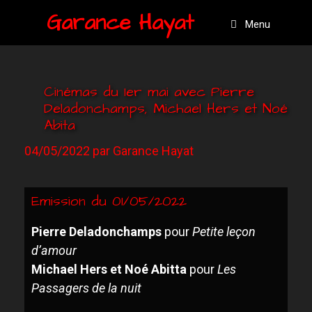
Garance Hayat
Menu
Cinémas du 1er mai avec Pierre
Deladonchamps, Michael Hers et Noé
Abita
04/05/2022
par
Garance Hayat
Emission du 01/05/2022
Pierre
D
eladonchamps
pour
P
etite leçon
d’amour
Michael
Hers et
Noé
Abitta
pour
Les
P
assagers de la nuit