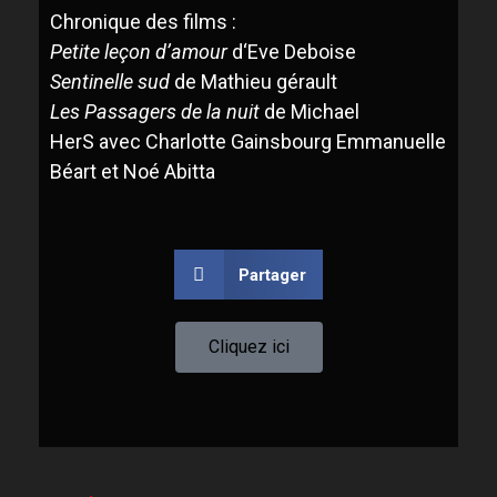
Chronique
des films
:
P
etite leçon d’amour
d
‘Eve Deboise
S
entinelle sud
de Mathieu gérault
L
es
P
assagers de la nuit
de
M
ichael
Her
S
avec Charlotte Gainsbourg Emmanuelle
Béart et Noé
Abitta
Partager
Cliquez ici