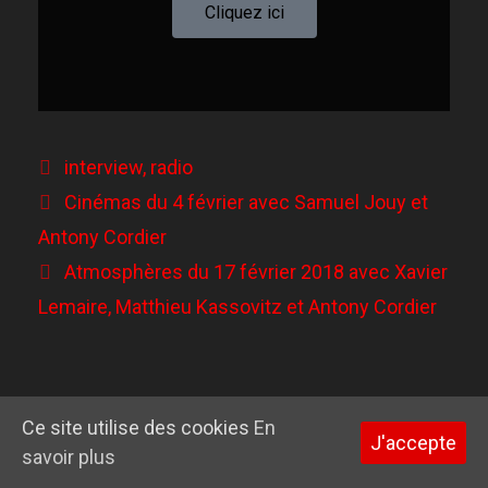
Cliquez ici
interview
,
radio
Cinémas du 4 février avec Samuel Jouy et
Antony Cordier
Atmosphères du 17 février 2018 avec Xavier
Lemaire, Matthieu Kassovitz et Antony Cordier
© 2026 Garance Hayat
• Construit avec
GeneratePress
Ce site utilise des cookies
En
J'accepte
savoir plus