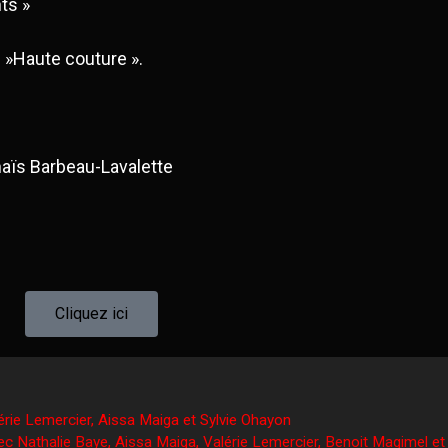
ts »
 »Haute couture ».
aïs Barbeau-Lavalette
Cliquez ici
ie Lemercier, Aissa Maiga et Sylvie Ohayon
athalie Baye, Aissa Maiga, Valérie Lemercier, Benoit Magimel et 