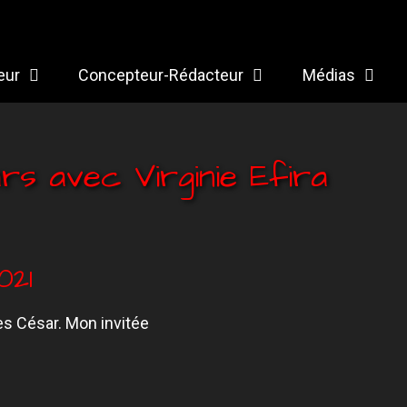
eur
Concepteur-Rédacteur
Médias
rs avec Virginie Efira
021
es César. Mon invitée