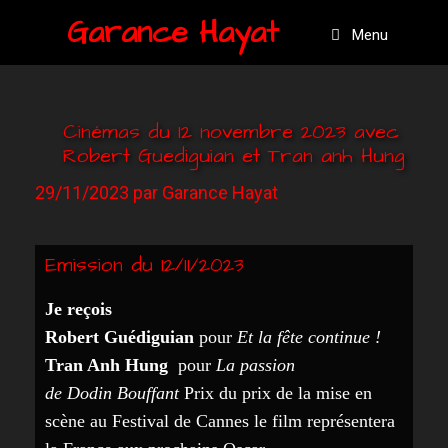
Garance Hayat
Menu
Cinémas du 12 novembre 2023 avec
Robert Guediguian et Tran anh Hung
29/11/2023
par
Garance Hayat
Emission du 12/11/2023
Je reçois
Robert Guédiguian
pour
E
t la fête continue
!
Tran Anh Hung
pour
L
a
passion
de D
odin
B
ouffant
Prix du prix de la mise en
scène au Festival de Cannes le film représentera