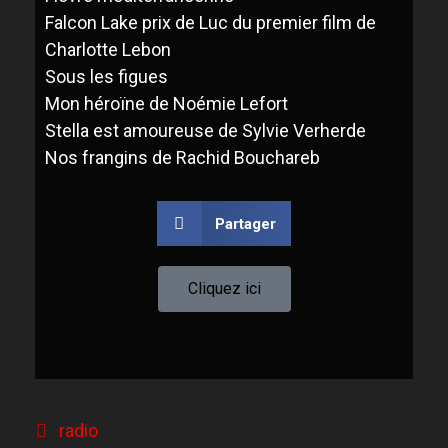
Falcon Lake prix de Luc du premier film de
Charlotte Lebon
S
ous les figues
Mon héroïne de Noémie Lefort
Stella est amoureuse de Sylvie
V
erherde
Nos frangins de Rachid
B
ouchareb
Partager
Cliquez ici
radio