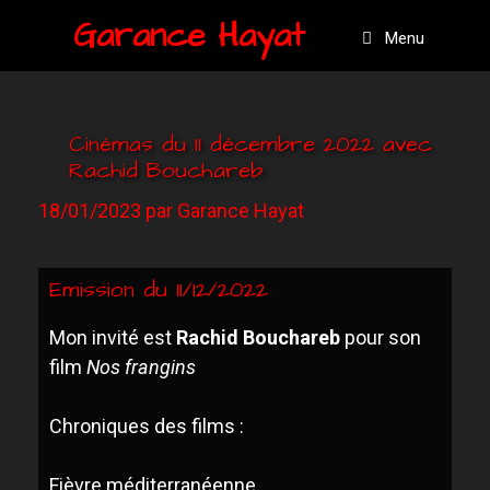
Garance Hayat
Menu
Cinémas du 11 décembre 2022 avec
Rachid Bouchareb
18/01/2023
par
Garance Hayat
Emission du 11/12/2022
Mon invité est
Rachid
B
ouchareb
pour son
film
Nos frang
ins
Chroniques des films :
F
ièvre méditerranéenne