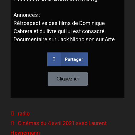
Annonce
s :
R
étrospective
des films de
Dominique
Cabrera
et du livre qui lui est consacré.
D
ocumentaire
sur
Jack Nicholson sur
A
rte
Partager
Cliquez ici
radio
Cinémas du 4 avril 2021 avec Laurent
Heynemann