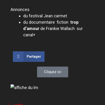
A
nnonce
s
du festival Jean carmet
du
documentaire fiction
trop
d’amour
de
Frankie Wallach sur
canal+
Partager
Cliquez ici