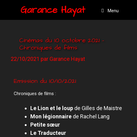
Garance Hayat
Menu
Cinémas du 10 octobre 2021 –
Chroniques de films
22/10/2021
par
Garance Hayat
Emission du 10/10/2021
Chroniques de films :
Le Lion et le loup
de Gilles de Maistre
M
on légionnaire
de Rachel Lang
P
etite sœur
L
e
T
raducteur